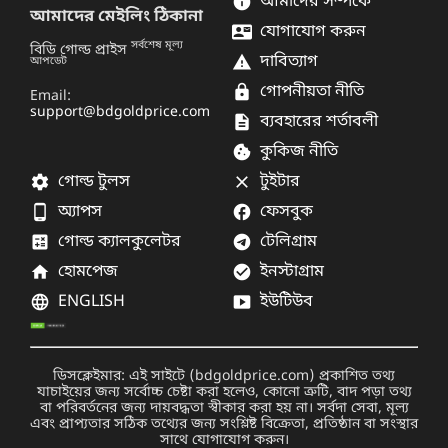
আমাদের সম্পর্কে
info
আমাদের মেইলিং ঠিকানা
যোগাযোগ করুন
contact_mail
সর্বশেষ মূল্য
বিডি গোল্ড প্রাইস
দাবিত্যাগ
warning
আপডেট
গোপনীয়তা নীতি
lock
Email:
support@bdgoldprice.com
ব্যবহারের শর্তাবলী
description
কুকিজ নীতি
cookie
গোল্ড টুলস
টুইটার
settings
close
অ্যাপস
ফেসবুক
phone_android
facebook
গোল্ড ক্যালকুলেটর
টেলিগ্রাম
calculate
telegram
হোমপেজ
ইনস্টাগ্রাম
home
check_circle
ENGLISH
ইউটিউব
language
smart_display
ডিসক্লেইমার: এই সাইটে (bdgoldprice.com) প্রকাশিত তথ্য
যাচাইয়ের জন্য সর্বোচ্চ চেষ্টা করা হলেও, কোনো ত্রুটি, বাদ পড়া তথ্য
বা পরিবর্তনের জন্য দায়বদ্ধতা স্বীকার করা হয় না। সর্বদা সেবা, মূল্য
এবং প্রাপ্যতার সঠিক তথ্যের জন্য সংশ্লিষ্ট বিক্রেতা, প্রতিষ্ঠান বা সংস্থার
সাথে যোগাযোগ করুন।