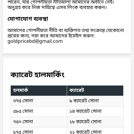
পারেন, যার গোপনীয়তা নীতিমালা আমাদের অধীনে নেই।
অনুগ্রহ করে নিজ দায়িত্বে এসব লিংক ব্যবহার করুন।
যোগাযোগ ব্যবস্থা
আমাদের গোপনীয়তা নীতি বা ব্যক্তিগত তথ্য সংক্রান্ত যেকোনো
প্রশ্নের জন্য, দয়া করে আমাদের ইমেইল করুন:
goldpricebd@gmail.com
ক্যারেট হালমার্কিং
হলমার্ক
ক্যারেট
৩৭৫ সোনা
৯ ক্যারেট সোনা
৫৮৫ সোনা
১৪ ক্যারেট সোনা
৭৫০ সোনা
১৮ ক্যারেট সোনা
৮৭৫ সোনা
২১ ক্যারেট সোনা