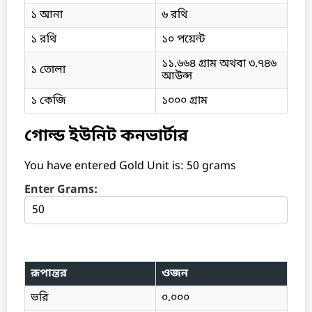
১ আনা
৬ রথি
১ রথি
১০ পয়েন্ট
১১.৬৬৪ গ্রাম অথবা ৩.৭৪৬
১ তোলা
আউন্স
১ কেজি
১০০০ গ্রাম
গোল্ড ইউনিট কনভার্টার
You have entered Gold Unit is:
50 grams
Enter Grams:
রূপান্তর
ওজন
ভরি
০.০০০