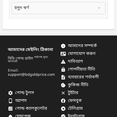
আমাদের সম্পর্কে
info
আমাদের মেইলিং ঠিকানা
যোগাযোগ করুন
contact_mail
সর্বশেষ মূল্য
বিডি গোল্ড প্রাইস
দাবিত্যাগ
warning
আপডেট
গোপনীয়তা নীতি
lock
Email:
support@bdgoldprice.com
ব্যবহারের শর্তাবলী
description
কুকিজ নীতি
cookie
গোল্ড টুলস
টুইটার
settings
close
অ্যাপস
ফেসবুক
phone_android
facebook
গোল্ড ক্যালকুলেটর
টেলিগ্রাম
calculate
telegram
হোমপেজ
ইনস্টাগ্রাম
home
check_circle